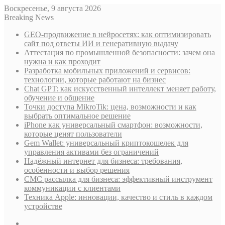
Воскресенье, 9 августа 2026
Breaking News
GEO-продвижение в нейросетях: как оптимизировать
сайт под ответы ИИ и генеративную выдачу
Аттестация по промышленной безопасности: зачем она
нужна и как проходит
Разработка мобильных приложений и сервисов:
технологии, которые работают на бизнес
Chat GPT: как искусственный интеллект меняет работу,
обучение и общение
Точки доступа MikroTik: цена, возможности и как
выбрать оптимальное решение
iPhone как универсальный смартфон: возможности,
которые ценят пользователи
Gem Wallet: универсальный криптокошелек для
управления активами без ограничений
Надёжный интернет для бизнеса: требования,
особенности и выбор решения
СМС рассылка для бизнеса: эффективный инструмент
коммуникации с клиентами
Техника Apple: инновации, качество и стиль в каждом
устройстве
Sidebar