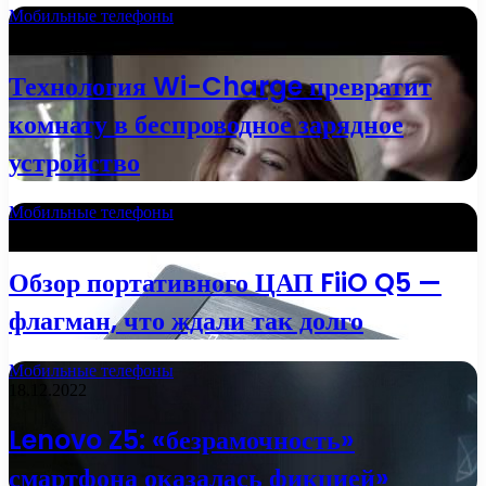
Мобильные телефоны
01.01.2023
Технология Wi-Charge превратит
комнату в беспроводное зарядное
устройство
Мобильные телефоны
01.01.2023
Обзор портативного ЦАП FiiO Q5 —
флагман, что ждали так долго
Мобильные телефоны
18.12.2022
Lenovo Z5: «безрамочность»
смартфона оказалась фикцией»