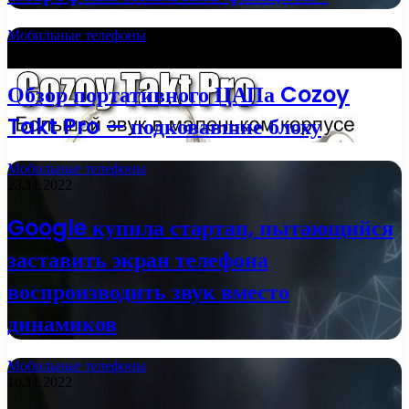
Мобильные телефоны
15.12.2022
Обзор портативного ЦАПа Cozoy
Takt Pro — подковавшие блоху
Мобильные телефоны
23.11.2022
Google купила стартап, пытающийся
заставить экран телефона
воспроизводить звук вместо
динамиков
Мобильные телефоны
10.11.2022