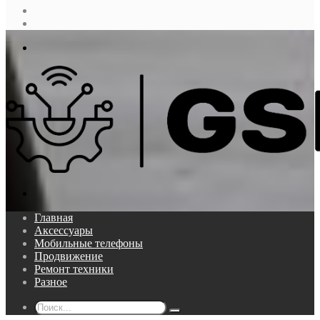
Случайная
статья
Log
In
Меню
Поиск...
Главная
Аксессуары
Мобильные телефоны
Продвижение
Ремонт техники
Разное
Поиск...