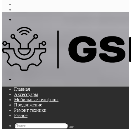
Случайная
статья
Log
In
Меню
Поиск...
Главная
Аксессуары
Мобильные телефоны
Продвижение
Ремонт техники
Разное
Поиск...