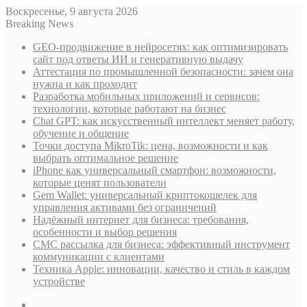
Воскресенье, 9 августа 2026
Breaking News
GEO-продвижение в нейросетях: как оптимизировать
сайт под ответы ИИ и генеративную выдачу
Аттестация по промышленной безопасности: зачем она
нужна и как проходит
Разработка мобильных приложений и сервисов:
технологии, которые работают на бизнес
Chat GPT: как искусственный интеллект меняет работу,
обучение и общение
Точки доступа MikroTik: цена, возможности и как
выбрать оптимальное решение
iPhone как универсальный смартфон: возможности,
которые ценят пользователи
Gem Wallet: универсальный криптокошелек для
управления активами без ограничений
Надёжный интернет для бизнеса: требования,
особенности и выбор решения
СМС рассылка для бизнеса: эффективный инструмент
коммуникации с клиентами
Техника Apple: инновации, качество и стиль в каждом
устройстве
Sidebar