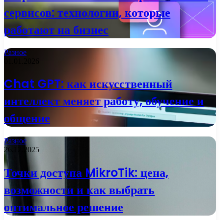
сервисов: технологии, которые
работают на бизнес
Разное
01.01.2026
Chat GPT: как искусственный
интеллект меняет работу, обучение и
общение
Разное
26.12.2025
Точки доступа MikroTik: цена,
возможности и как выбрать
оптимальное решение