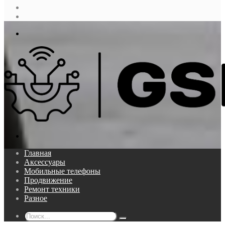
Случайная
статья
Log
In
Меню
Поиск...
Главная
Аксессуары
Мобильные телефоны
Продвижение
Ремонт техники
Разное
Поиск...