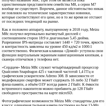
получил название M8c. При этом он является пока
единственным представителем семейства M8, а серии M7
вообще не существует. Впрочем, данное обстоятельство никак
не повлияло на технические характеристики новинки,
которые соответствуют его цене, но в то же время не отстают
от последних тенденций на рынке.
Как и положено аппарату, выпущенному в 2018 году, Meizu
M8c получил вертикально вытянутый дисплей с
соотношением сторон 18:9 и диагональю 5,45 дюйма.
Разрешение IPS-матрицы составляет 1440 × 720 точек, яркость
и контрастность заявлены на уровне 450 кд/м2 и 1000:1
соответственно. Физическая клавиша «Домой» уступила свои
функции виртуальным экранным навигационным кнопкам, а
сканера отпечатков у телефона нет.
«Сердцем» Meizu M8c служит четырёхъядерный процессор
Qualcomm Snapdragon 425 с тактовой частотой 1,4 ГГц и
графическим ускорителем Adreno 308. В зависимости от
модификации смартфон может содержать 16 либо 32 Гбайт
флеш-памяти, а объём ОЗУ всегда равен 2 Гбайт. К ёмкости
встроенного накопителя можно прибавить до 128 Гбайт
свободного пространства на карте microSD.
Фотографические возможности Meizu M8c стандартны для его
класса: одинарная тыльная камера построена на базе 13-Мп