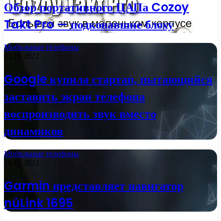
Обзор портативного ЦАПа Cozoy
Takt Pro — подковавшие блоху
Мобильные телефоны
23.11.2022
Google купила стартап, пытающийся
заставить экран телефона
воспроизводить звук вместо
динамиков
Мобильные телефоны
10.11.2022
Garmin представляет навигатор
nüLink 1695