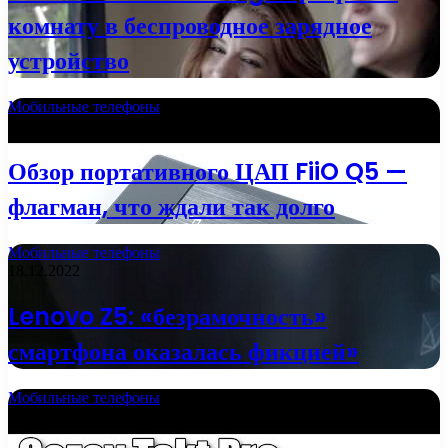
комнату в беспроводное зарядное
устройство
Мобильные телефоны
01.01.2023
Обзор портативного ЦАП FiiO Q5 —
флагман, что ждали так долго
Мобильные телефоны
18.12.2022
Lenovo Z5: «безрамочность»
смартфона оказалась фикцией»
Мобильные телефоны
15.12.2022