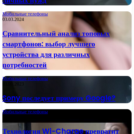
личных нужд
Мобильные телефоны
03.03.2024
Сравнительный анализ топовых
смартфонов: выбор лучшего
устройства для различных
потребностей
Мобильные телефоны
03.01.2023
Sony последует примеру Google?
Мобильные телефоны
01.01.2023
Технология Wi-Charge превратит