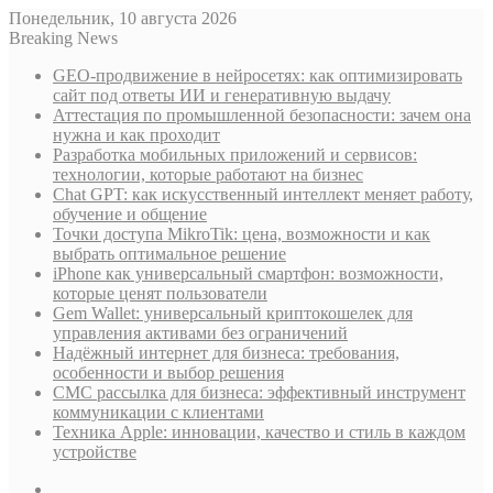
Понедельник, 10 августа 2026
Breaking News
GEO-продвижение в нейросетях: как оптимизировать
сайт под ответы ИИ и генеративную выдачу
Аттестация по промышленной безопасности: зачем она
нужна и как проходит
Разработка мобильных приложений и сервисов:
технологии, которые работают на бизнес
Chat GPT: как искусственный интеллект меняет работу,
обучение и общение
Точки доступа MikroTik: цена, возможности и как
выбрать оптимальное решение
iPhone как универсальный смартфон: возможности,
которые ценят пользователи
Gem Wallet: универсальный криптокошелек для
управления активами без ограничений
Надёжный интернет для бизнеса: требования,
особенности и выбор решения
СМС рассылка для бизнеса: эффективный инструмент
коммуникации с клиентами
Техника Apple: инновации, качество и стиль в каждом
устройстве
Sidebar