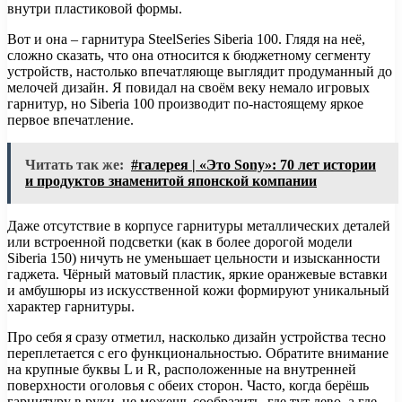
внутри пластиковой формы.
Вот и она – гарнитура SteelSeries Siberia 100. Глядя на неё,
сложно сказать, что она относится к бюджетному сегменту
устройств, настолько впечатляюще выглядит продуманный до
мелочей дизайн. Я повидал на своём веку немало игровых
гарнитур, но Siberia 100 производит по-настоящему яркое
первое впечатление.
Читать так же:
#галерея | «Это Sony»: 70 лет истории
и продуктов знаменитой японской компании
Даже отсутствие в корпусе гарнитуры металлических деталей
или встроенной подсветки (как в более дорогой модели
Siberia 150) ничуть не уменьшает цельности и изысканности
гаджета. Чёрный матовый пластик, яркие оранжевые вставки
и амбушюры из искусственной кожи формируют уникальный
характер гарнитуры.
Про себя я сразу отметил, насколько дизайн устройства тесно
переплетается с его функциональностью. Обратите внимание
на крупные буквы L и R, расположенные на внутренней
поверхности оголовья с обеих сторон. Часто, когда берёшь
гарнитуру в руки, не можешь сообразить, где тут лево, а где