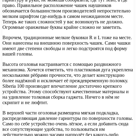
право. Правильное расположение чашек наушников
обозначается большинством производителей непростительно
мелким шрифтом где-нибудь в самом неожиданном месте.
Теперь же таких сложностей у вас возникнуть не должно.
Огромные оранжевые буквы крайне сложно не заметить.
Впрочем, традиционные мелкие буковки R и L тоже на месте.
Они нанесены на внешнюю поверхность чашек. Сами чашки
имеют две степени свободы и легко подстроятся под форму
вашей головы.
Высота оголовья настраивается с помощью раздвижного
механизма. Хочется отметить, что пластиковая дуга укреплена
несколькими рёбрами прочности, что делает конструкцию
более надёжной и исключает её преждевременную поломку.
Siberia 100 производит впечатление достаточно крепкого
устройства. Этому способствуют качественные материалы и
на удивление толковая сборка гаджета. Ничего в нём не
скрипит и не люфтит.
В верхней части оголовья размещена мягкая подкладка,
распределяющая давление гарнитуры по поверхности головы.
Само по себе устройство очень лёгкое, а если добавить сюда
все сопутствующие удобства, то пользоваться им
действительно можно часами напролёт без какого-либо