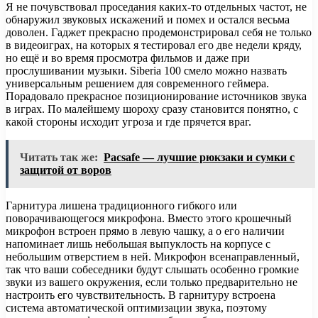
Я не почувствовал проседания каких-то отдельных частот, не
обнаружил звуковых искажений и помех и остался весьма
доволен. Гаджет прекрасно продемонстрировал себя не только
в видеоиграх, на которых я тестировал его две недели кряду,
но ещё и во время просмотра фильмов и даже при
прослушивании музыки. Siberia 100 смело можно назвать
универсальным решением для современного геймера.
Порадовало прекрасное позиционирование источников звука
в играх. По малейшему шороху сразу становится понятно, с
какой стороны исходит угроза и где прячется враг.
Читать так же:
Pacsafe — лучшие рюкзаки и сумки с
защитой от воров
Гарнитура лишена традиционного гибкого или
поворачивающегося микрофона. Вместо этого крошечный
микрофон встроен прямо в левую чашку, а о его наличии
напоминает лишь небольшая выпуклость на корпусе с
небольшим отверстием в ней. Микрофон всенаправленный,
так что ваши собеседники будут слышать особенно громкие
звуки из вашего окружения, если только предварительно не
настроить его чувствительность. В гарнитуру встроена
система автоматической оптимизации звука, поэтому