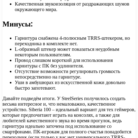
Качественная звукоизоляция от раздражающих шумов
окружающего мира.
Минусы:
Гарнитура снабжена 4-полюсным TRRS-штекером, но
переходника в комплекте нет.
L-образный штекер может показаться неудобным
некоторым пользователям.
Провод слишком короткий для использования
гарнитуры с ПК без удлинителя.
Отсутствие возможности регулировать громкость
непосредственно на гарнитуре.
Уши в амбушюрах из искусственной кожи довольно
быстро запотевают.
Давайте подведём итоги. У SteelSeries получилось создать
весьма интересное и, что немаловажно, качественное
устройство. Siberia 100 – идеальный вариант для тех геймеров,
которые предпочитают играть на консолях, а также для
любителей качественного звука во время прогулок, ведь
гарнитура идеально заточена под использование со
смартфонами. ПК-игрокам для полного счастья понадобится
переходник (если только у вас нет универсального TRRS-