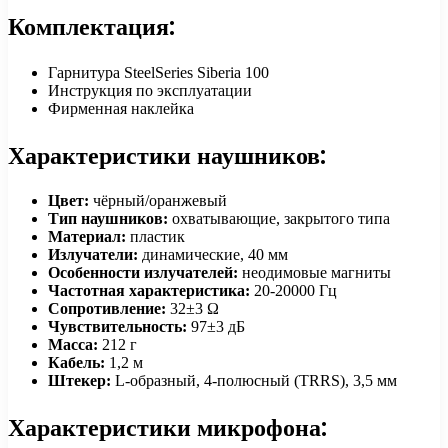
Комплектация:
Гарнитура SteelSeries Siberia 100
Инструкция по эксплуатации
Фирменная наклейка
Характеристики наушников:
Цвет:
чёрный/оранжевый
Тип наушников:
охватывающие, закрытого типа
Материал:
пластик
Излучатели:
динамические, 40 мм
Особенности излучателей:
неодимовые магниты
Частотная характеристика:
20-20000 Гц
Сопротивление:
32±3 Ω
Чувствительность:
97±3 дБ
Масса:
212 г
Кабель:
1,2 м
Штекер:
L-образный, 4-полюсный (TRRS), 3,5 мм
Характеристики микрофона: