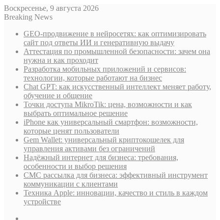
Воскресенье, 9 августа 2026
Breaking News
GEO-продвижение в нейросетях: как оптимизировать
сайт под ответы ИИ и генеративную выдачу
Аттестация по промышленной безопасности: зачем она
нужна и как проходит
Разработка мобильных приложений и сервисов:
технологии, которые работают на бизнес
Chat GPT: как искусственный интеллект меняет работу,
обучение и общение
Точки доступа MikroTik: цена, возможности и как
выбрать оптимальное решение
iPhone как универсальный смартфон: возможности,
которые ценят пользователи
Gem Wallet: универсальный криптокошелек для
управления активами без ограничений
Надёжный интернет для бизнеса: требования,
особенности и выбор решения
СМС рассылка для бизнеса: эффективный инструмент
коммуникации с клиентами
Техника Apple: инновации, качество и стиль в каждом
устройстве
Sidebar