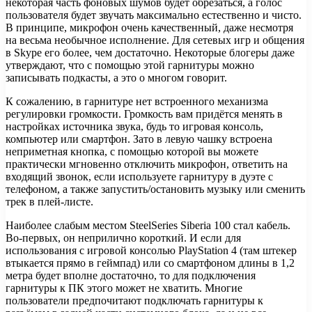
некоторая часть фоновых шумов будет обрезаться, а голос
пользователя будет звучать максимально естественно и чисто.
В принципе, микрофон очень качественный, даже несмотря
на весьма необычное исполнение. Для сетевых игр и общения
в Skype его более, чем достаточно. Некоторые блогеры даже
утверждают, что с помощью этой гарнитуры можно
записывать подкасты, а это о многом говорит.
К сожалению, в гарнитуре нет встроенного механизма
регулировки громкости. Громкость вам придётся менять в
настройках источника звука, будь то игровая консоль,
компьютер или смартфон. Зато в левую чашку встроена
неприметная кнопка, с помощью которой вы можете
практически мгновенно отключить микрофон, ответить на
входящий звонок, если используете гарнитуру в дуэте с
телефоном, а также запустить/остановить музыку или сменить
трек в плей-листе.
Наиболее слабым местом SteelSeries Siberia 100 стал кабель.
Во-первых, он неприлично короткий. И если для
использования с игровой консолью PlayStation 4 (там штекер
втыкается прямо в геймпад) или со смартфоном длины в 1,2
метра будет вполне достаточно, то для подключения
гарнитуры к ПК этого может не хватить. Многие
пользователи предпочитают подключать гарнитуры к