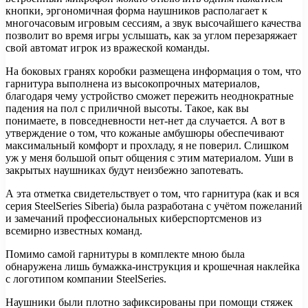
кнопки, эргономичная форма наушников располагает к
многочасовым игровым сессиям, а звук высочайшего качества
позволит во время игры услышать, как за углом перезаряжает
свой автомат игрок из вражеской команды.
На боковых гранях коробки размещена информация о том, что
гарнитура выполнена из высокопрочных материалов,
благодаря чему устройство сможет пережить неоднократные
падения на пол с приличной высоты. Такое, как вы
понимаете, в повседневности нет-нет да случается. А вот в
утверждение о том, что кожаные амбушюры обеспечивают
максимальный комфорт и прохладу, я не поверил. Слишком
уж у меня большой опыт общения с этим материалом. Уши в
закрытых наушниках будут неизбежно запотевать.
А эта отметка свидетельствует о том, что гарнитура (как и вся
серия SteelSeries Siberia) была разработана с учётом пожеланий
и замечаний профессиональных киберспортсменов из
всемирно известных команд.
Помимо самой гарнитуры в комплекте мною была
обнаружена лишь бумажка-инструкция и крошечная наклейка
с логотипом компании SteelSeries.
Наушники были плотно зафиксированы при помощи стяжек