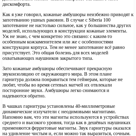
дискомфорта.
Как я уже говорил, кожаные амбушюры неизбежно приводят к
запотеванию ушных раковин. В случае с Siberia 100
запотевание не настолько сильное, как у большинства других
моделей, использующих в конструкции кожаные элементы.
Уж не знаю, с чем конкретно это связано: с каким-то
особенным кожзаменителем или же с особенностями
конструкции корпуса. Тем не менее запотевание всё равно
присутствует. Это общая болезнь для всех моделей
охватывающих наушников закрытого типа.
Зато кожаные амбушюры обеспечивают прекрасную
звукоизоляцию от окружающего мира. В этом плане
гарнитура должна понравиться тем геймерам, которые не
любят, чтобы во время сетевых матчей их отвлекали
посторонние звуки. Амбушюры легко снимаются и
надеваются обратно.
В чашках гарнитуры установлены 40-миллиметровые
динамические излучатели с неодимовыми магнитами.
Напомню вам, что эти магниты используются в устройствах
среднего и высокого уровня, тогда как в дешёвых наушниках
применяются ферритовые магниты. Звук гарнитуры оказался
на удивление чистым и, если можно так выразиться, сочным.