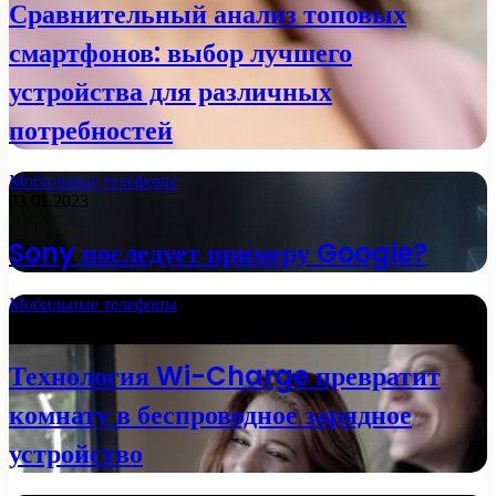
Сравнительный анализ топовых
смартфонов: выбор лучшего
устройства для различных
потребностей
Мобильные телефоны
03.01.2023
Sony последует примеру Google?
Мобильные телефоны
01.01.2023
Технология Wi-Charge превратит
комнату в беспроводное зарядное
устройство