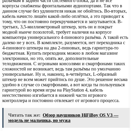
разъёмам в задней части системного блока, да и не все
корпусы снабжены фронтальными аудиопортами. Так что в
данном случае без удлинителя никак не обойтись. Во-вторых,
кабель начисто лишён какой-либо оплётки, а это приводит к
тому, что он постоянно перекручивается и запутывается. В-
третьих, 3,5-миллиметровый штекер, хоть он и покрыт
модной нынче позолотой, требует наличия на корпусе
компьютера универсального 4-пинового разъёма. А такой есть
далеко не у всех. В комплекте, разумеется, нет переходника с
4-пинового штекера на два 2-пиновых, ведь гарнитура-то
бюджетная. Купить переходник можно в любом магазине
электроники, но это, опять же, дополнительные
телодвижения. С игровыми консолями и смартфонами таких
сложностей не возникает, ведь там разъёмы по умолчанию
универсальные. Ну и, наконец, в-четвёртых, L-образный
штекер не всем может прийтись по душе. Это решение весьма
удобно в случае со смартфонами, а вот когда ты пользуешься
гарнитурой во время игры на PlayStation 4, кабель
неестественно изгибается в нижней части игрового
контроллера и постоянно отвлекает от игрового процесса.
Читать так же:
Обзор наушников HiFiBoy OS V3 —
модель не мальчика, но мужа