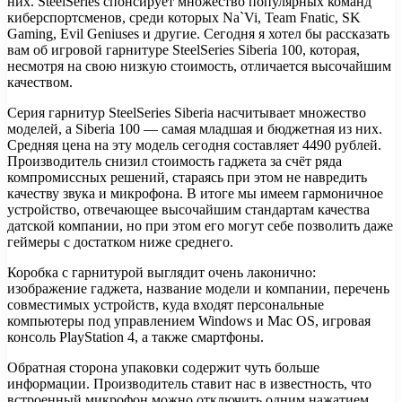
них. SteelSeries спонсирует множество популярных команд
киберспортсменов, среди которых Na`Vi, Team Fnatic, SK
Gaming, Evil Geniuses и другие. Сегодня я хотел бы рассказать
вам об игровой гарнитуре SteelSeries Siberia 100, которая,
несмотря на свою низкую стоимость, отличается высочайшим
качеством.
Серия гарнитур SteelSeries Siberia насчитывает множество
моделей, а Siberia 100 — самая младшая и бюджетная из них.
Средняя цена на эту модель сегодня составляет 4490 рублей.
Производитель снизил стоимость гаджета за счёт ряда
компромиссных решений, стараясь при этом не навредить
качеству звука и микрофона. В итоге мы имеем гармоничное
устройство, отвечающее высочайшим стандартам качества
датской компании, но при этом его могут себе позволить даже
геймеры с достатком ниже среднего.
Коробка с гарнитурой выглядит очень лаконично:
изображение гаджета, название модели и компании, перечень
совместимых устройств, куда входят персональные
компьютеры под управлением Windows и Mac OS, игровая
консоль PlayStation 4, а также смартфоны.
Обратная сторона упаковки содержит чуть больше
информации. Производитель ставит нас в известность, что
встроенный микрофон можно отключить одним нажатием