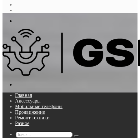
Случайная
статья
Log
In
Меню
Поиск...
Главная
Аксессуары
Мобильные телефоны
Продвижение
Ремонт техники
Разное
Поиск...