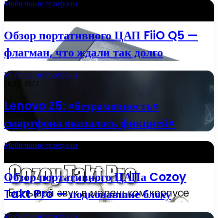
Мобильные телефоны
01.01.2023
Обзор портативного ЦАП FiiO Q5 —
флагман, что ждали так долго
Мобильные телефоны
18.12.2022
Lenovo Z5: «безрамочность»
смартфона оказалась фикцией»
Мобильные телефоны
15.12.2022
Обзор портативного ЦАПа Cozoy
Takt Pro — подковавшие блоху
Мобильные телефоны