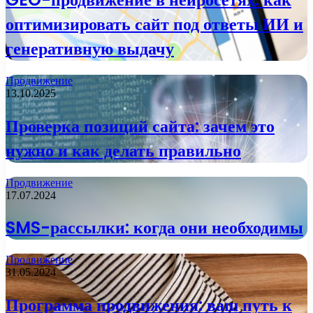
оптимизировать сайт под ответы ИИ и
генеративную выдачу
Продвижение
13.10.2025
Проверка позиций сайта: зачем это
нужно и как делать правильно
Продвижение
17.07.2024
SMS-рассылки: когда они необходимы
Продвижение
31.05.2024
Программа продвижения: ваш путь к