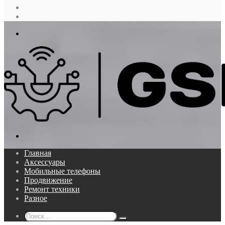
Случайная
статья
Log
In
Меню
Поиск...
Главная
Аксессуары
Мобильные телефоны
Продвижение
Ремонт техники
Разное
Поиск...