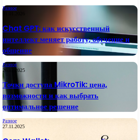
Разное
01.01.2026
Chat GPT: как искусственный
интеллект меняет работу, обучение и
общение
Разное
26.12.2025
Точки доступа MikroTik: цена,
возможности и как выбрать
оптимальное решение
Разное
27.11.2025