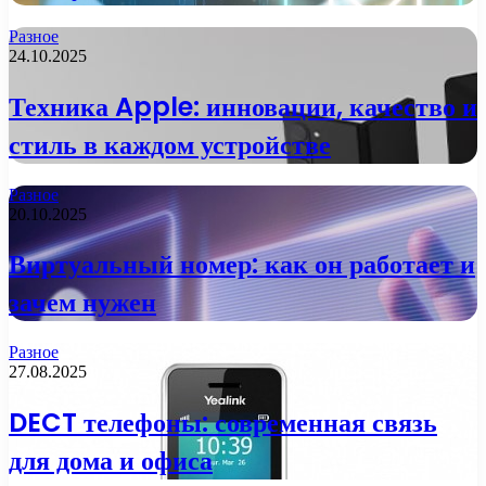
Разное
24.10.2025
Техника Apple: инновации, качество и
стиль в каждом устройстве
Разное
20.10.2025
Виртуальный номер: как он работает и
зачем нужен
Разное
27.08.2025
DECT телефоны: современная связь
для дома и офиса