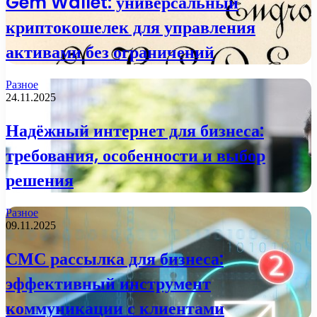
Gem Wallet: универсальный
криптокошелек для управления
активами без ограничений
Разное
24.11.2025
Надёжный интернет для бизнеса:
требования, особенности и выбор
решения
Разное
09.11.2025
СМС рассылка для бизнеса:
эффективный инструмент
коммуникации с клиентами