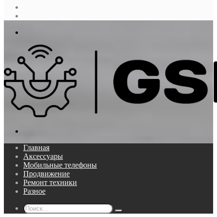
Случайная
статья
Log
In
Меню
Поиск...
Главная
Аксессуары
Мобильные телефоны
Продвижение
Ремонт техники
Разное
Поиск...