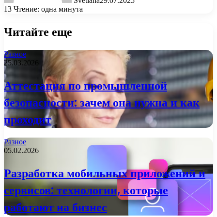
Svetlana
29.07.2025
13
Чтение: одна минута
Читайте еще
Разное
25.03.2026
Аттестация по промышленной
безопасности: зачем она нужна и как
проходит
Разное
05.02.2026
Разработка мобильных приложений и
сервисов: технологии, которые
работают на бизнес