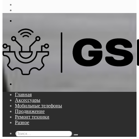
Случайная
статья
Log
In
Меню
Поиск...
Главная
Аксессуары
Мобильные телефоны
Продвижение
Ремонт техники
Разное
Поиск...