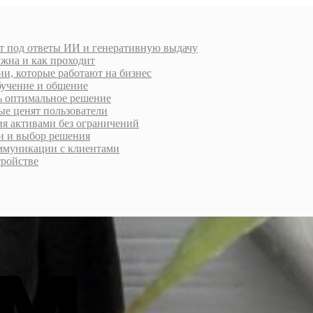
т под ответы ИИ и генеративную выдачу
ужна и как проходит
и, которые работают на бизнес
обучение и общение
ть оптимальное решение
ые ценят пользователи
ия активами без ограничений
ти и выбор решения
ммуникации с клиентами
тройстве