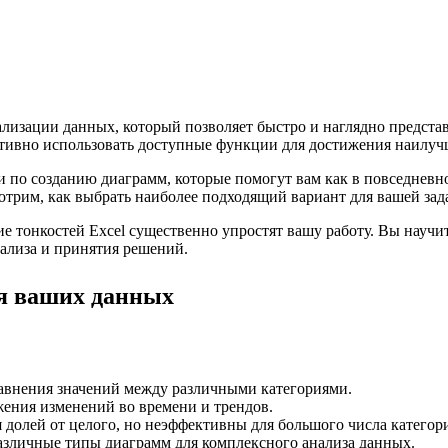
ализации данных, который позволяет быстро и наглядно предста
тивно использовать доступные функции для достижения наилучш
по созданию диаграмм, которые помогут вам как в повседневно
отрим, как выбрать наиболее подходящий вариант для вашей зад
е тонкостей Excel существенно упростят вашу работу. Вы научит
ализа и принятия решений.
я ваших данных
авнения значений между различными категориями.
ения изменений во времени и трендов.
долей от целого, но неэффективны для большого числа категор
азличные типы диаграмм для комплексного анализа данных.