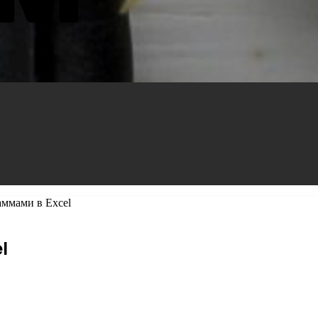
аммами в Excel
l