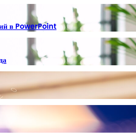
ий в PowerPoint
да