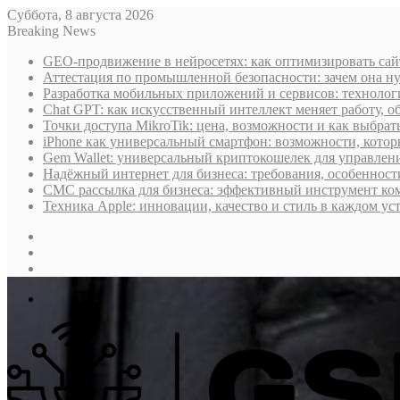
Суббота, 8 августа 2026
Breaking News
GEO-продвижение в нейросетях: как оптимизировать сай
Аттестация по промышленной безопасности: зачем она н
Разработка мобильных приложений и сервисов: технологи
Chat GPT: как искусственный интеллект меняет работу, 
Точки доступа MikroTik: цена, возможности и как выбра
iPhone как универсальный смартфон: возможности, котор
Gem Wallet: универсальный криптокошелек для управлен
Надёжный интернет для бизнеса: требования, особеннос
СМС рассылка для бизнеса: эффективный инструмент ко
Техника Apple: инновации, качество и стиль в каждом ус
Sidebar
Случайная
статья
Log
In
Меню