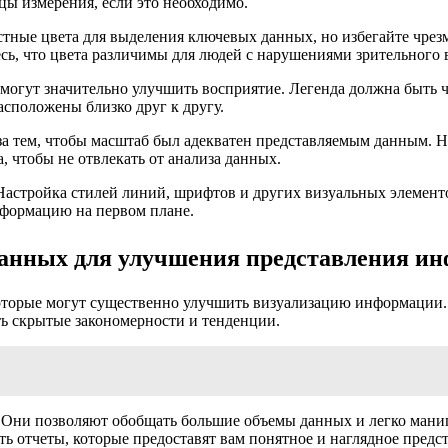
цы измерения, если это необходимо.
стные цвета для выделения ключевых данных, но избегайте чрез
есь, что цвета различимы для людей с нарушениями зрительного 
 могут значительно улучшить восприятие. Легенда должна быть 
сположены близко друг к другу.
а тем, чтобы масштаб был адекватен представляемым данным. Не
, чтобы не отвлекать от анализа данных.
Настройка стилей линий, шрифтов и других визуальных элемент
информацию на первом плане.
данных для улучшения представления и
оторые могут существенно улучшить визуализацию информации.
ть скрытые закономерности и тенденции.
 Они позволяют обобщать большие объемы данных и легко манип
ть отчеты, которые предоставят вам понятное и наглядное предс