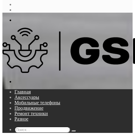
Случайная
статья
Log
In
Меню
Поиск...
Главная
Аксессуары
Мобильные телефоны
Продвижение
Ремонт техники
Разное
Поиск...