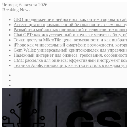
Четверг, 6 августа 2026
Breaking News
GEO-продвижение в нейросетях: как оптимизировать сай
Аттестация по промышленной безопасности: зачем она н
Разработка мобильных приложений и сервисов: технологи
Chat GPT: как искусственный интеллект меняет работу, 
Точки доступа MikroTik: цена, возможности и как выбра
iPhone как универсальный смартфон: возможности, котор
Gem Wallet: универсальный криптокошелек для управлен
Надёжный интернет для бизнеса: требования, особеннос
СМС рассылка для бизнеса: эффективный инструмент ко
Техника Apple: инновации, качество и стиль в каждом ус
Sidebar
Случайная
статья
Log
In
Меню