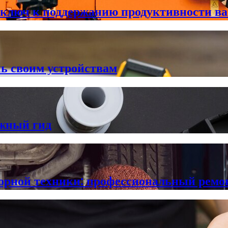
 ключ к поддержанию продуктивности ва
ь своим устройствам
ежный гид
орной техники: профессиональный ремо