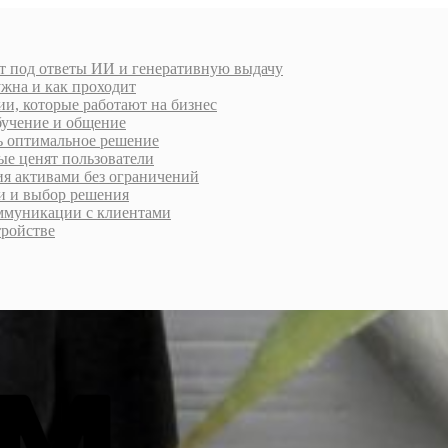
т под ответы ИИ и генеративную выдачу
ужна и как проходит
и, которые работают на бизнес
обучение и общение
ть оптимальное решение
ые ценят пользователи
ия активами без ограничений
ти и выбор решения
ммуникации с клиентами
тройстве