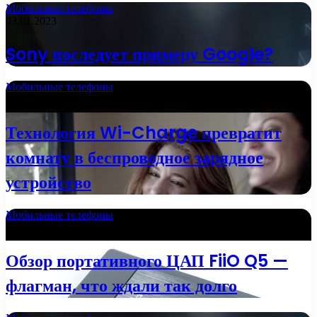
Мобильные телефоны
03.01.2023
Sony последует примеру Google?
Мобильные телефоны
01.01.2023
Технология Wi-Charge превратит
комнату в беспроводное зарядное
устройство
Мобильные телефоны
01.01.2023
Обзор портативного ЦАП FiiO Q5 —
флагман, что ждали так долго