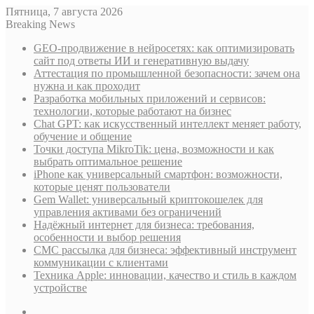
Пятница, 7 августа 2026
Breaking News
GEO-продвижение в нейросетях: как оптимизировать
сайт под ответы ИИ и генеративную выдачу
Аттестация по промышленной безопасности: зачем она
нужна и как проходит
Разработка мобильных приложений и сервисов:
технологии, которые работают на бизнес
Chat GPT: как искусственный интеллект меняет работу,
обучение и общение
Точки доступа MikroTik: цена, возможности и как
выбрать оптимальное решение
iPhone как универсальный смартфон: возможности,
которые ценят пользователи
Gem Wallet: универсальный криптокошелек для
управления активами без ограничений
Надёжный интернет для бизнеса: требования,
особенности и выбор решения
СМС рассылка для бизнеса: эффективный инструмент
коммуникации с клиентами
Техника Apple: инновации, качество и стиль в каждом
устройстве
Sidebar