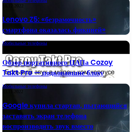
Мобильные телефоны
18.12.2022
Lenovo Z5: «безрамочность»
смартфона оказалась фикцией»
Мобильные телефоны
15.12.2022
Обзор портативного ЦАПа Cozoy
Takt Pro — подковавшие блоху
Мобильные телефоны
23.11.2022
Google купила стартап, пытающийся
заставить экран телефона
воспроизводить звук вместо