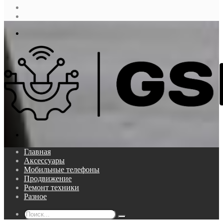
Случайная
статья
Log
In
Меню
Поиск...
Главная
Аксессуары
Мобильные телефоны
Продвижение
Ремонт техники
Разное
Поиск...