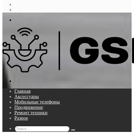
Случайная
статья
Log
In
Меню
Поиск...
Главная
Аксессуары
Мобильные телефоны
Продвижение
Ремонт техники
Разное
Поиск...