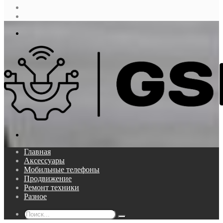
Случайная
статья
Log
In
Меню
Поиск...
Главная
Аксессуары
Мобильные телефоны
Продвижение
Ремонт техники
Разное
Поиск...