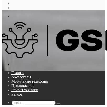
Случайная
статья
Log
In
Меню
Поиск...
Главная
Аксессуары
Мобильные телефоны
Продвижение
Ремонт техники
Разное
Поиск...